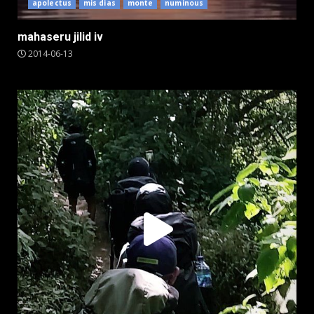
apolectus
mis dias
monte
numinous
mahaseru jilid iv
2014-06-13