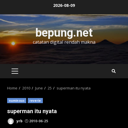
Skip
2026-08-09
to
content
bepung.net
catatan digital rendah makna
PRIMARY
MENU
Home
2010
June
25
superman itu nyata
numinous
reverie
superman itu nyata
yrb
2010-06-25