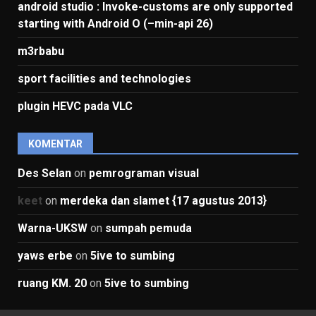
android studio : Invoke-customs are only supported
starting with Android O (–min-api 26)
m3rbabu
sport facilities and technologies
plugin HEVC pada VLC
KOMENTAR
Des Selan
on
pemrograman visual
keet
on
merdeka dan slamet {17 agustus 2013}
Warna-UKSW
on
sumpah pemuda
yaws erbe
on
5ive to sumbing
ruang KM. 20
on
5ive to sumbing