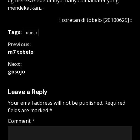
dg mereka sebelumnya, hanya almamater yang
mendekatkan…
:: coretan di tobelo [20100625] ::
Tags:
tobelo
Continue
Previous:
m7 tobelo
Reading
Next:
gosojo
Leave a Reply
Your email address will not be published.
Required
fields are marked
*
Comment
*