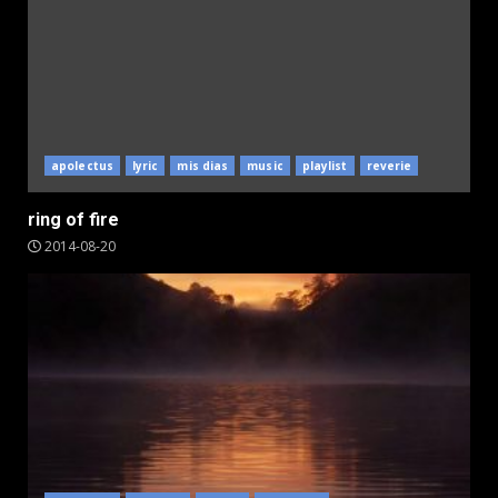
apolectus
lyric
mis dias
music
playlist
reverie
ring of fire
2014-08-20