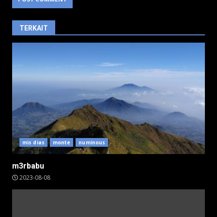
TERKAIT
mis dias
monte
numinous
m3rbabu
2023-08-08