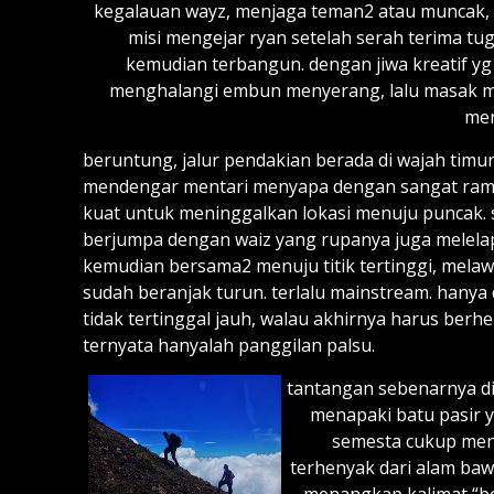
kegalauan wayz, menjaga teman2 atau muncak, t
misi mengejar ryan setelah serah terima t
kemudian terbangun. dengan jiwa kreatif y
menghalangi embun menyerang, lalu masak mi
men
beruntung, jalur pendakian berada di wajah tim
mendengar mentari menyapa dengan sangat ram
kuat untuk meninggalkan lokasi menuju puncak. se
berjumpa dengan waiz yang rupanya juga melelapka
kemudian bersama2 menuju titik tertinggi, mel
sudah beranjak turun. terlalu mainstream. han
tidak tertinggal jauh, walau akhirnya harus ber
ternyata hanyalah panggilan palsu.
tantangan sebenarnya di
menapaki batu pasir 
semesta cukup men
terhenyak dari alam ba