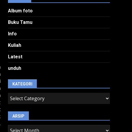
Album foto
Buku Tamu
Info
Kuliah
Latest
n
unduh
n
i
KATEGORI
m
h
kategori
z
t
k
ARSIP
.
arsip