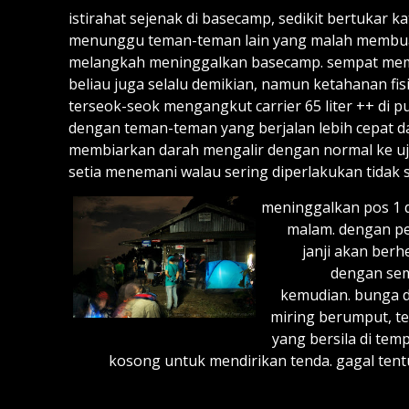
istirahat sejenak di basecamp, sedikit bertukar 
menunggu teman-teman lain yang malah membuang
melangkah meninggalkan basecamp. sempat memp
beliau juga selalu demikian, namun ketahanan fisi
terseok-seok mengangkut carrier 65 liter ++ di 
dengan teman-teman yang berjalan lebih cepat da
membiarkan darah mengalir dengan normal ke uj
setia menemani walau sering diperlakukan tidak
meninggalkan pos 1 d
malam. dengan per
janji akan berh
dengan sem
kemudian. bunga d
miring berumput, te
yang bersila di tem
kosong untuk mendirikan tenda. gagal tent