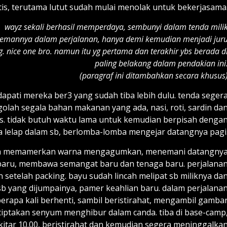
tis, terutama lutut sudah mulai menolak untuk bekerjasama
wayz sekali berhasil memperdaya, sembunyi dalam tenda mili
temannya dalam perjalanan, hanya demi kemudian menjadi jur
 nice one bro. namun itu yg pertama dan terakhir ybs berada d
paling belakang dalam pendakian ini
(paragraf ini ditambahkan secara khusus
dapati mereka ber3 yang sudah tiba lebih dulu. tenda seger
golah segala bahan makanan yang ada, nasi, roti, sardin da
s. tidak butuh waktu lama untuk kemudian berpisah denga
 lelap dalam sb, berlomba-lomba mengejar datangnya pagi
a memamerkan warna mengagumkan, menemani datangny
 baru, membawa semangat baru dan tenaga baru. perjalana
n setelah packing. bayu sudah lincah melipat sb miliknya da
sb yang dijumpainya, pamer keahlian baru. dalam perjalana
erapa kali berhenti, sambil beristirahat, mengambil gamba
iptakan senyum menghibur dalam canda. tiba di base-camp
kitar 10.00, beristirahat dan kemudian segera meninggalka