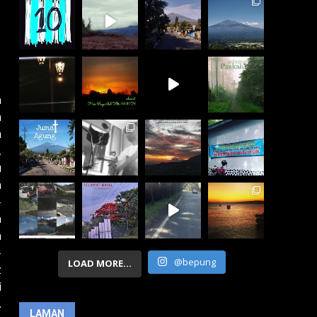
a
n
m
,
u
n
–
h
h
–
@bepung
LOAD MORE...
z
i
.
LAMAN