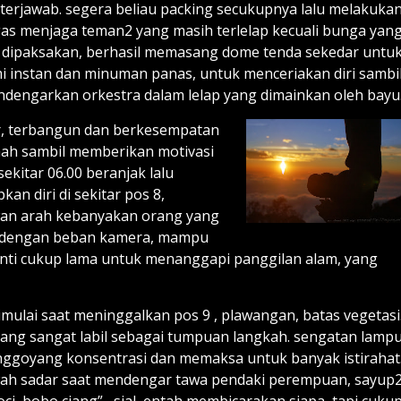
erjawab. segera beliau packing secukupnya lalu melakuka
ugas menjaga teman2 yang masih terlelap kecuali bunga yan
g dipaksakan, berhasil memasang dome tenda sekedar untu
 instan dan minuman panas, untuk menceriakan diri sambi
dengarkan orkestra dalam lelap yang dimainkan oleh bayu
ur, terbangun dan berkesempatan
ah sambil memberikan motivasi
kitar 06.00 beranjak lalu
n diri di sekitar pos 8,
awan arah kebanyakan orang yang
ya dengan beban kamera, mampu
henti cukup lama untuk menanggapi panggilan alam, yang
mulai saat meninggalkan pos 9 , plawangan, batas vegetasi
yang sangat labil sebagai tumpuan langkah. sengatan lamp
ggoyang konsentrasi dan memaksa untuk banyak istirahat
wah sadar saat mendengar tawa pendaki perempuan, sayup