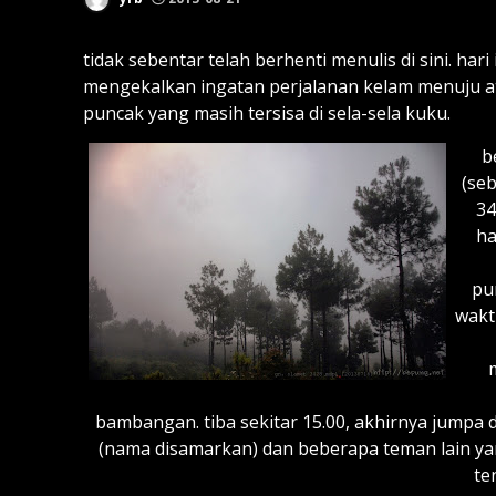
tidak sebentar telah berhenti menulis di sini. h
mengekalkan ingatan perjalanan kelam menuju ata
puncak yang masih tersisa di sela-sela kuku.
b
(se
34
ha
pu
wakt
bambangan. tiba sekitar 15.00, akhirnya jumpa
(nama disamarkan) dan beberapa teman lain ya
te