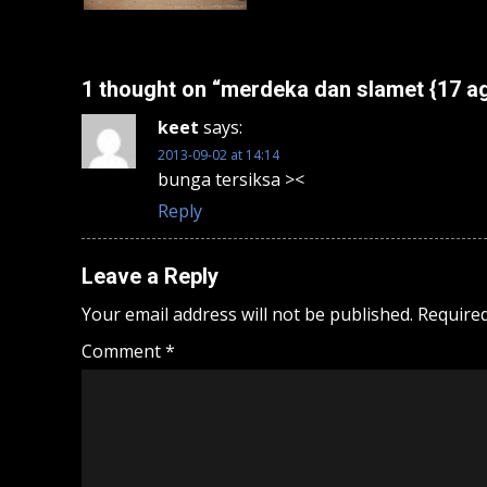
1 thought on “
merdeka dan slamet {17 a
keet
says:
2013-09-02 at 14:14
bunga tersiksa ><
Reply
Leave a Reply
Your email address will not be published.
Required
Comment
*