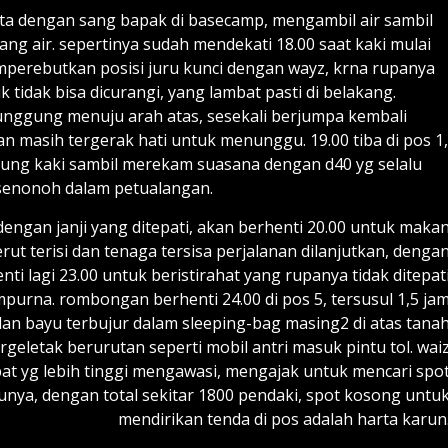
kata dengan sang bapak di basecamp, mengambil air sambil
 air. sepertinya sudah mendekati 18.00 saat kaki mulai
erebutkan posisi juru kunci dengan wayz, krna rupanya
k tidak bisa dicurangi, yang lambat pasti di belakang.
punggung menuju arah atas, sesekali berjumpa kembali
n masih tergerak hati untuk menunggu. 19.00 tiba di pos 1,
ung kaki sambil merekam suasana dengan d40 yg selalu
 senonoh dalam petualangan.
engan janji yang ditepati, akan berhenti 20.00 untuk maka
ut terisi dan tenaga tersisa perjalanan dilanjutkan, denga
enti lagi 23.00 untuk beristirahat yang rupanya tidak ditepat
purna. rombongan berhenti 24.00 di pos 5, tersusul 1,5 ja
an bayu terbujur dalam sleeping-bag masing2 di atas tana
rgeletak berurutan seperti mobil antri masuk pintu tol. wai
pat yg lebih tinggi mengawasi, mengajak untuk mencari spo
unya, dengan total sekitar 1800 pendaki, spot kosong untu
mendirikan tenda di pos adalah harta karun