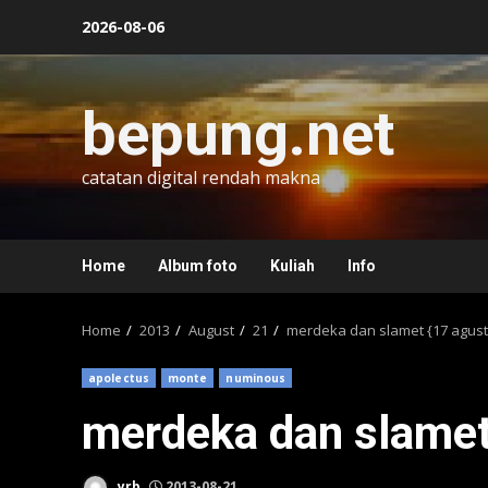
Skip
2026-08-06
to
content
bepung.net
catatan digital rendah makna
Home
Album foto
Kuliah
Info
Home
2013
August
21
merdeka dan slamet {17 agust
apolectus
monte
numinous
merdeka dan slamet
yrb
2013-08-21