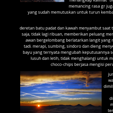
menangkap kalimat “boc
memancing rasa gr jug
yang sudah memutuskan untuk turun kembali
deretan batu padat dan kawah menyambut saat ti
saja, tidak lagi ribuan, memberikan peluang 
awan bergelombang berlatarkan langit yang m
tadi. merapi, sumbing, sindoro dan dieng men
bayu yang ternyata mengubah keputusannya se
lusuh dan letih, tidak menghalangi untuk
choco-chips berjasa mengisi per
ju
wa
dimi
d
m
te