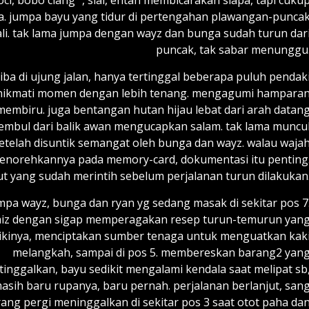
i, bobo ciang” , sial, entah membicarakan siapa, tapi cuku
a. jumpa bayu yang tidur di pertengahan plawangan-punca
. tak lama jumpa dengan wayz dan bunga sudah turun dar
puncak, tak sabar menunggu
ba di ujung jalan, hanya tertinggal beberapa puluh pendak
menikmati momen dengan lebih tenang. mengagumi hampara
embiru. juga bentangan hutan hijau lebat dari arah datan
yembul dari balik awan mengucapkan salam. tak lama muncu
telah disuntik semangat oleh bunga dan wayz. walau waja
 menorehkannya pada memory-card, dokumentasi itu penting
ut yang sudah merintih sebelum perjalanan turun dilakukan
mpa wayz, bunga dan ryan yg sedang masak di sekitar pos 7
iz dengan sigap memperagakan resep turun-temurun yan
likinya, menciptakan sumber tenaga untuk menguatkan kak
melangkah, sampai di pos 5. membereskan barang2 yan
itinggalkan, bayu sedikit mengalami kendala saat melipat sb
asih baru rupanya, baru pernah. perjalanan berlanjut, san
rang pergi meninggalkan di sekitar pos 3 saat otot paha da