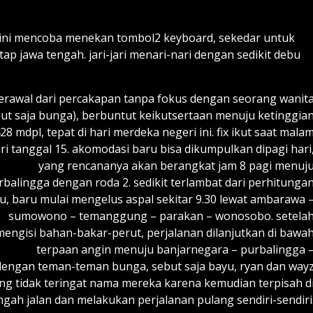
ari ini mencoba menekan tombol2 keyboard, sekedar untuk
p jawa tengah. jari-jari menari-nari dengan sedikit debu
erawal dari percakapan tanpa fokus dengan seorang wanit
but saja bunga), berbuntut keikutsertaan menuju ketinggia
28 mdpl, tepat di hari merdeka negeri ini. fix ikut saat mala
ri tanggal 15. akomodasi baru bisa dikumpulkan dipagi hari
yang rencananya akan berangkat jam 8 pagi menuj
rbalingga dengan roda 2. sedikit terlambat dari perhitunga
u, baru mulai mengelus aspal sekitar 9.30 lewat ambarawa 
sumowono – temanggung – parakan – wonosobo. setela
mengisi bahan-bakar-perut, perjalanan dilanjutkan di bawa
terpaan angin menuju banjarnegara – purbalingga 
 dengan teman-teman bunga, sebut saja bayu, ryan dan way
ng tidak teringat nama mereka karena kemudian terpisah d
ngah jalan dan melakukan perjalanan pulang sendiri-sendiri