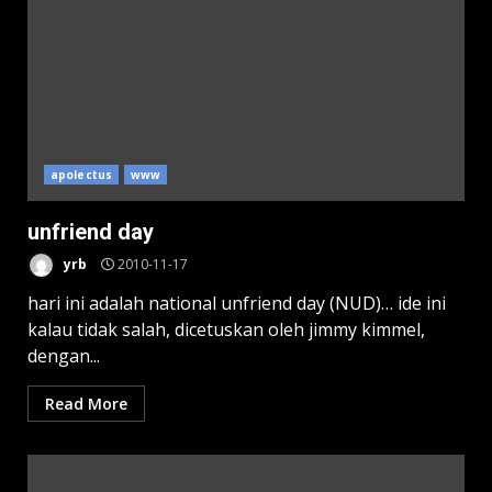
apolectus
www
unfriend day
yrb
2010-11-17
hari ini adalah national unfriend day (NUD)… ide ini
kalau tidak salah, dicetuskan oleh jimmy kimmel,
dengan...
Read More