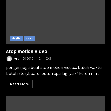
playlist
video
stop motion video
yrb
2010-11-24
3
pengen juga buat stop motion video… butuh waktu,
butuh storyboard, butuh apa lagi ya ?? keren nih...
Read More