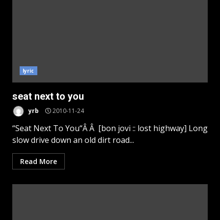
lyric
seat next to you
yrb
2010-11-24
“Seat Next To You“Â Â [bon jovi :: lost highway] Long
slow drive down an old dirt road...
Read More