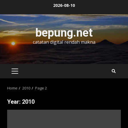
Skip
2026-08-10
to
content
bepung.net
catatan digital rendah makna
PRIMARY
MENU
Home
2010
Page 2
Year:
2010