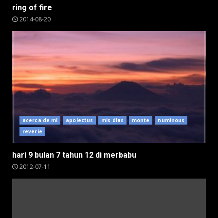
ring of fire
2014-08-20
acerca de mi
apolectus
mis dias
monte
numinous
reverie
hari 9 bulan 7 tahun 12 di merbabu
2012-07-11