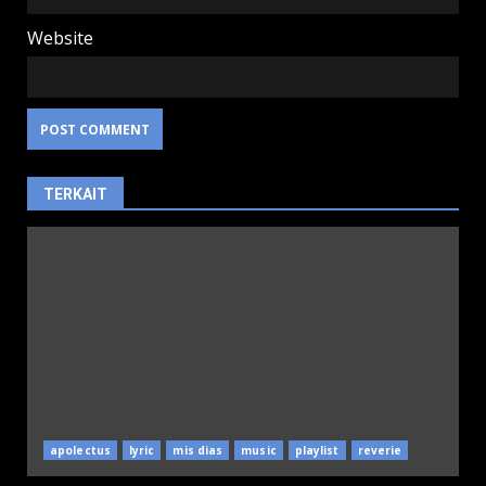
Website
TERKAIT
apolectus
lyric
mis dias
music
playlist
reverie