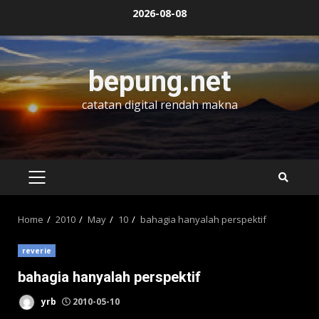
Skip
2026-08-08
to
content
bepung.net
catatan digital rendah makna
PRIMARY
MENU
Home
2010
May
10
bahagia hanyalah perspektif
reverie
bahagia hanyalah perspektif
yrb
2010-05-10