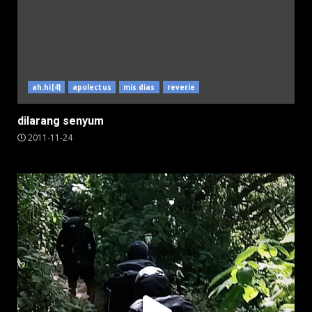
ah.hi[4]
apolectus
mis dias
reverie
dilarang senyum
2011-11-24